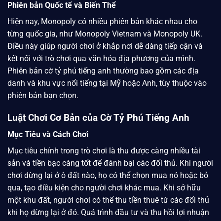
Phiên bản Quốc tế và Biến Thể
Hiện nay, Monopoly có nhiều phiên bản khác nhau cho
từng quốc gia, như Monopoly Vietnam và Monopoly UK.
Điều này giúp người chơi ở khắp nơi dễ dàng tiếp cận và
kết nối với trò chơi qua văn hóa địa phương của mình.
Phiên bản cờ tỷ phú tiếng anh thường bao gồm các địa
danh và khu vực nổi tiếng tại Mỹ hoặc Anh, tùy thuộc vào
phiên bản bạn chọn.
Luật Chơi Cơ Bản của Cờ Tỷ Phú Tiếng Anh
Mục Tiêu và Cách Chơi
Mục tiêu chính trong trò chơi là thu được càng nhiều tài
sản và tiền bạc càng tốt để đánh bại các đối thủ. Khi người
chơi dừng lại ở ô đất nào, họ có thể chọn mua nó hoặc bỏ
qua, tạo điều kiện cho người chơi khác mua. Khi sở hữu
một khu đất, người chơi có thể thu tiền thuê từ các đối thủ
khi họ dừng lại ở đó. Quá trình đầu tư và thu hồi lợi nhuận