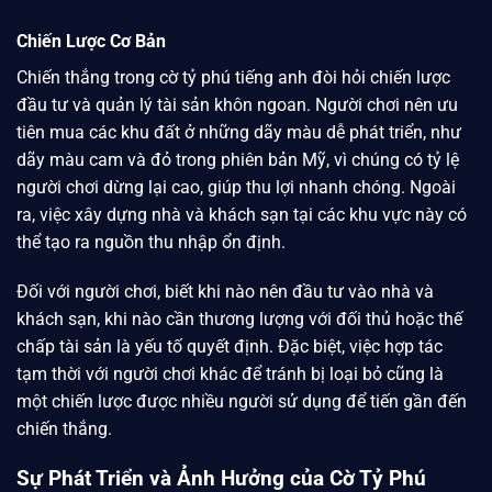
Chiến Lược Cơ Bản
Chiến thắng trong cờ tỷ phú tiếng anh đòi hỏi chiến lược
đầu tư và quản lý tài sản khôn ngoan. Người chơi nên ưu
tiên mua các khu đất ở những dãy màu dễ phát triển, như
dãy màu cam và đỏ trong phiên bản Mỹ, vì chúng có tỷ lệ
người chơi dừng lại cao, giúp thu lợi nhanh chóng. Ngoài
ra, việc xây dựng nhà và khách sạn tại các khu vực này có
thể tạo ra nguồn thu nhập ổn định.
Đối với người chơi, biết khi nào nên đầu tư vào nhà và
khách sạn, khi nào cần thương lượng với đối thủ hoặc thế
chấp tài sản là yếu tố quyết định. Đặc biệt, việc hợp tác
tạm thời với người chơi khác để tránh bị loại bỏ cũng là
một chiến lược được nhiều người sử dụng để tiến gần đến
chiến thắng.
Sự Phát Triển và Ảnh Hưởng của Cờ Tỷ Phú