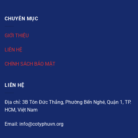
CHUYÊN MỤC
GIỚI THIỆU
LIÊN HỆ
CHÍNH SÁCH BẢO MẬT
LIÊN HỆ
Địa chỉ: 3B Tôn Đức Thắng, Phường Bến Nghé, Quận 1, TP.
HCM, Việt Nam
Email:
info@cotyphuvn.org