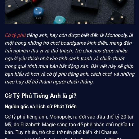
Cờ tỷ phú
tiếng anh, hay còn được biết đến là Monopoly, là
một trong những trò chơi boardgame kinh điển, mang đến
trải nghiệm thú vị và thử thách. Trò chơi này được nhiều
người yêu thích nhờ vào tính cạnh tranh và chiến thuật
trong quá trình mua bán bất động sản. Bài viết này sẽ giúp
bạn hiểu rõ hơn về cờ tỷ phú tiếng anh, cách chơi, và những
mẹo hay để trở thành người chiến thắng.
Cờ Tỷ Phú Tiếng Anh là gì?
Nguồn gốc và Lịch sử Phát Triển
Cờ tỷ phú tiếng anh, Monopoly, ra đời vào đầu thế kỷ 20 tại
Mỹ, do Elizabeth Magie sáng tạo để phê phán chủ nghĩa tư
bản. Tuy nhiên, trò chơi trở nên phổ biến khi Charles