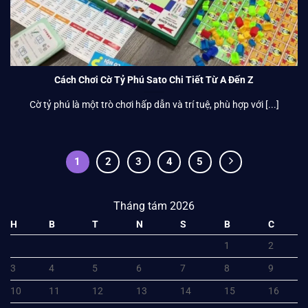
Cách Chơi Cờ Tỷ Phú Sato Chi Tiết Từ A Đến Z
Cờ tỷ phú là một trò chơi hấp dẫn và trí tuệ, phù hợp với [...]
1
2
3
4
5
Tháng tám 2026
H
B
T
N
S
B
C
1
2
3
4
5
6
7
8
9
10
11
12
13
14
15
16